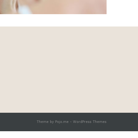
Theme by
Pojo.me
- WordPress Themes