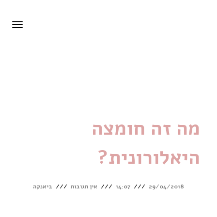
Bianca Beauty Studio
תפרי
מה זה חומצה היאלורונית?
מה זה חומצה
היאלורונית?
29/04/2018
14:07
אין תגובות
ביאנקה